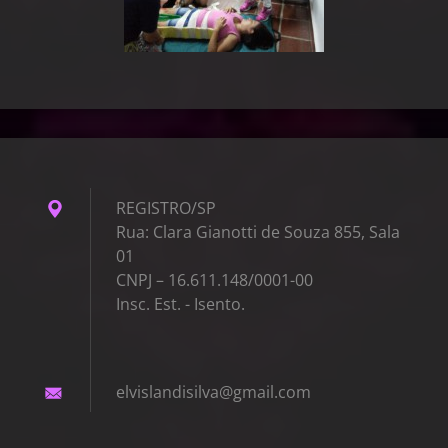
REGISTRO/SP
Rua: Clara Gianotti de Souza 855, Sala
01
CNPJ – 16.611.148/0001-00
Insc. Est. - Isento.
elvislan
disilva@
gmail.co
m