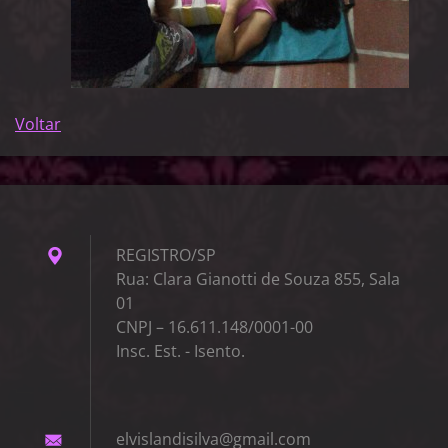
Voltar
REGISTRO/SP
Rua: Clara Gianotti de Souza 855, Sala
01
CNPJ – 16.611.148/0001-00
Insc. Est. - Isento.
elvislan
disilva@
gmail.co
m