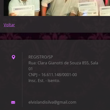
Voltar
REGISTRO/SP
Rua: Clara Gianotti de Souza 855, Sala
01
CNPJ – 16.611.148/0001-00
Insc. Est. - Isento.
elvislan
disilva@
gmail.co
m