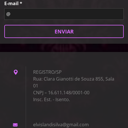
E-mail *
REGISTRO/SP
Rua: Clara Gianotti de Souza 855, Sala
01
CNPJ – 16.611.148/0001-00
Insc. Est. - Isento.
elvislan
disilva@
gmail.co
m